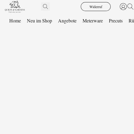
Widerruf
Home
Neu im Shop
Angebote
Meterware
Precuts
Rü