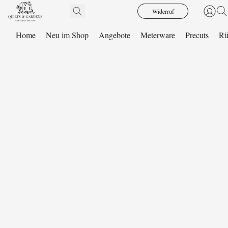
Widerruf
Home
Neu im Shop
Angebote
Meterware
Precuts
Rü