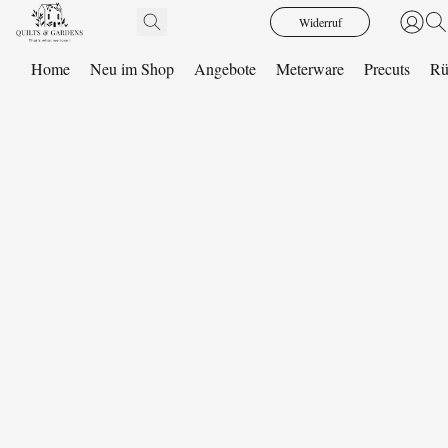
Widerruf
Home
Neu im Shop
Angebote
Meterware
Precuts
Rü