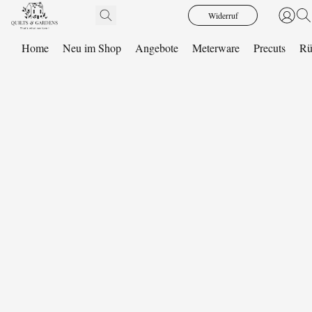
Widerruf
Home
Neu im Shop
Angebote
Meterware
Precuts
Rü