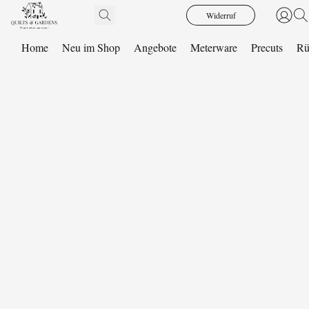
Widerruf
Home
Neu im Shop
Angebote
Meterware
Precuts
Rü