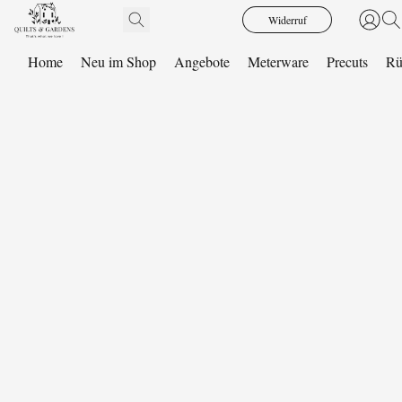
Widerruf
Home
Neu im Shop
Angebote
Meterware
Precuts
Rü