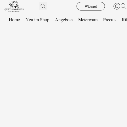
Widerruf
Home
Neu im Shop
Angebote
Meterware
Precuts
Rü