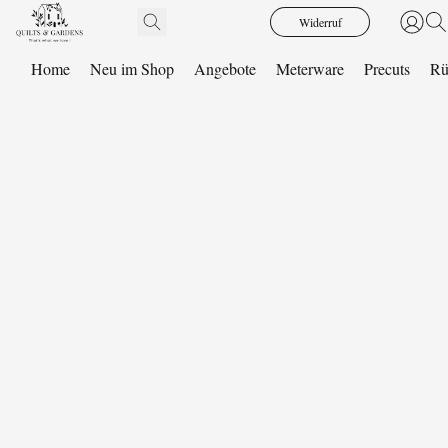
Widerruf
Home
Neu im Shop
Angebote
Meterware
Precuts
Rü