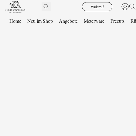
Widerruf
Home
Neu im Shop
Angebote
Meterware
Precuts
Rü