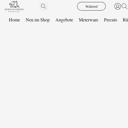
Widerruf
Home
Neu im Shop
Angebote
Meterware
Precuts
Rü