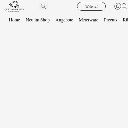
Widerruf
Home
Neu im Shop
Angebote
Meterware
Precuts
Rü