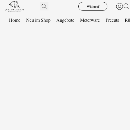
Widerruf
Home
Neu im Shop
Angebote
Meterware
Precuts
Rü