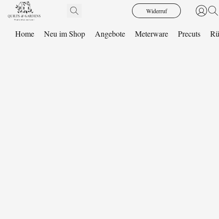
Widerruf
Home
Neu im Shop
Angebote
Meterware
Precuts
Rü