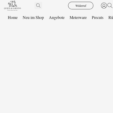
Widerruf
Home
Neu im Shop
Angebote
Meterware
Precuts
Rü