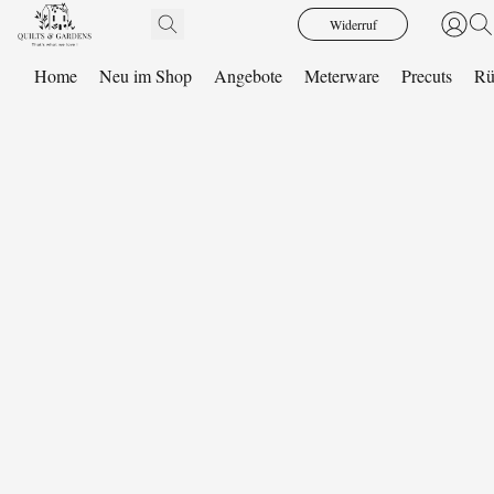
Widerruf
Home
Neu im Shop
Angebote
Meterware
Precuts
Rü