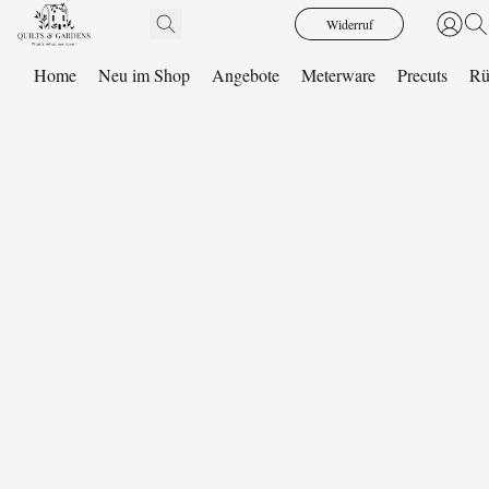
Widerruf
Home
Neu im Shop
Angebote
Meterware
Precuts
Rü