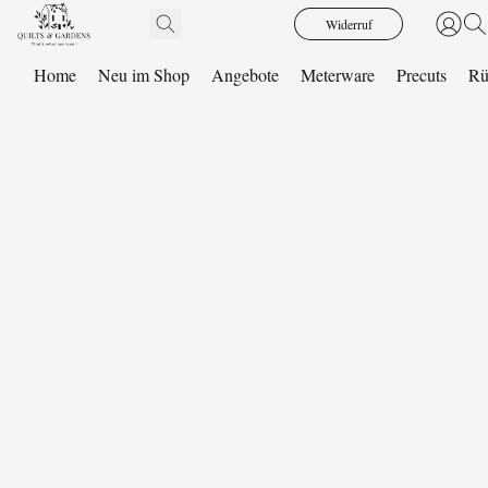
Widerruf
Home
Neu im Shop
Angebote
Meterware
Precuts
Rü