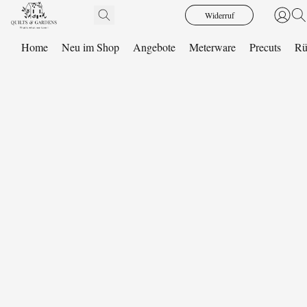
Widerruf
Home
Neu im Shop
Angebote
Meterware
Precuts
Rü