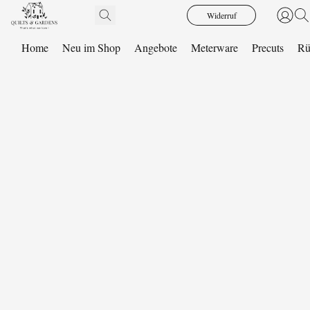
Widerruf
Home
Neu im Shop
Angebote
Meterware
Precuts
Rü