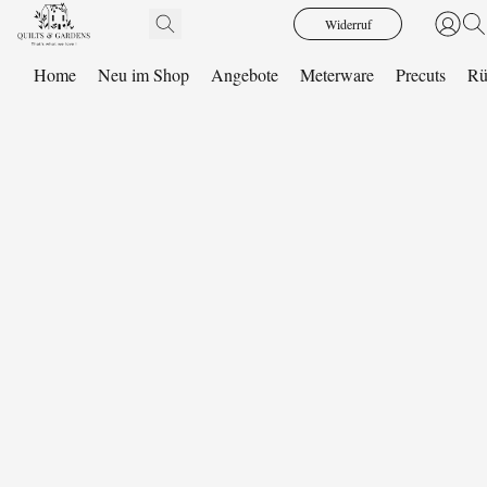
Widerruf
Home
Neu im Shop
Angebote
Meterware
Precuts
Rü