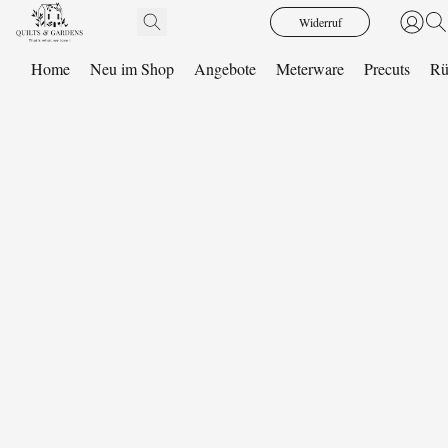
Widerruf
Home
Neu im Shop
Angebote
Meterware
Precuts
Rü