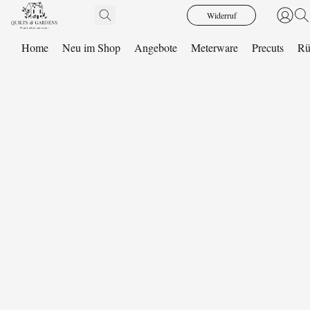
Widerruf
Home
Neu im Shop
Angebote
Meterware
Precuts
Rü