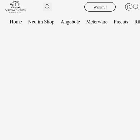
Widerruf
Home
Neu im Shop
Angebote
Meterware
Precuts
Rü