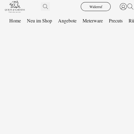
Widerruf
Home
Neu im Shop
Angebote
Meterware
Precuts
Rü