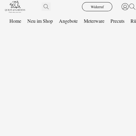
Widerruf
Home
Neu im Shop
Angebote
Meterware
Precuts
Rü