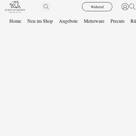
Widerruf
Home
Neu im Shop
Angebote
Meterware
Precuts
Rü